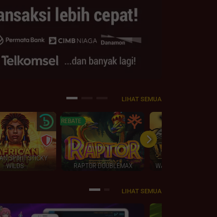
LIHAT SEMUA
REBATE
AN SPIRIT STICKY
WILDS
RAPTOR DOUBLEMAX
WANTED DEAD OR A W
LIHAT SEMUA