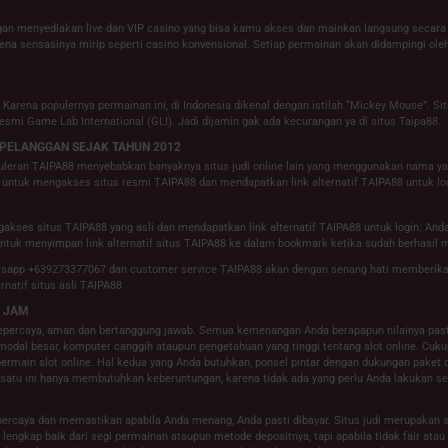
gan menyediakan live dan VIP casino yang bisa kamu akses dan mainkan langsung secara on
ena sensasinya mirip seperti casino konvensional. Setiap permainan akan didampingi ol
 Karena populernya permainan ini, di Indonesia dikenal dengan istilah “Mickey Mouse”. 
resmi Game Lab International (GLI). Jadi dijamin gak ada kecurangan ya di situs Taipa88.
I PELANGGAN SEJAK TAHUN 2012
opuleran TAIPA88 menyebabkan banyaknya situs judi online lain yang menggunakan nama ya
untuk mengakses situs resmi TAIPA88 dan mendapatkan link alternatif TAIPA88 untuk lo
gakses situs TAIPA88 yang asli dan mendapatkan link alternatif TAIPA88 untuk login: A
untuk menyimpan link alternatif situs TAIPA88 ke dalam bookmark ketika sudah berhasil 
app +639273377067 dan customer service TAIPA88 akan dengan senang hati memberikan l
natif situs asli TAIPA88
4 JAM
epercaya, aman dan bertanggung jawab. Semua kemenangan Anda berapapun nilainya pasti d
odal besar, komputer canggih ataupun pengetahuan yang tinggi tentang slot online. Cukup
main slot online. Hal kedua yang Anda butuhkan, ponsel pintar dengan dukungan paket dat
atu ini hanya membutuhkan keberuntungan, karena tidak ada yang perlu Anda lakukan se
ercaya dan memastikan apabila Anda menang, Anda pasti dibayar. Situs judi merupakan 
lengkap baik dari segi permainan ataupun metode depositnya, tapi apabila tidak fair at