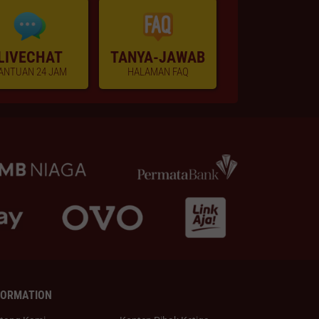
LIVECHAT
TANYA-JAWAB
ANTUAN 24 JAM
HALAMAN FAQ
FORMATION