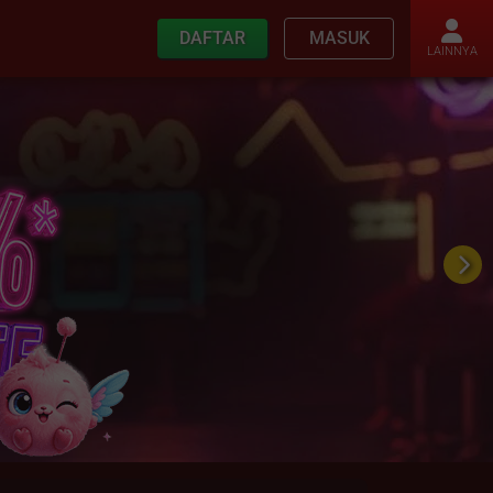
DAFTAR
MASUK
LAINNYA