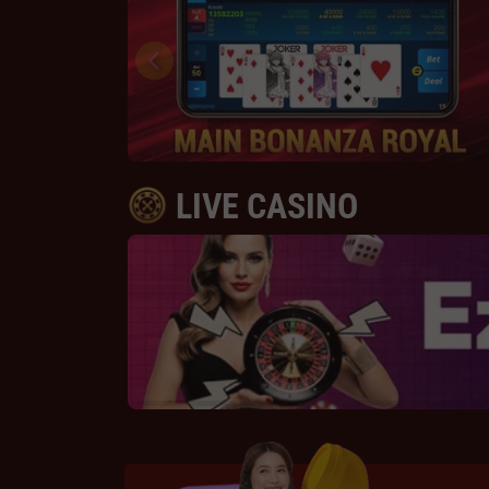
LIVE CASINO