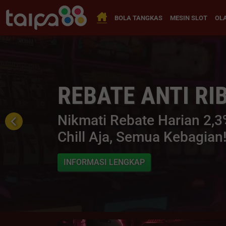
BOLA TANGKAS
MESIN SLOT
OL
REBATE ANTI RI
Nikmati Rebate Harian 2,3
Chill Aja, Semua Kebagian
INFORMASI LENGKAP