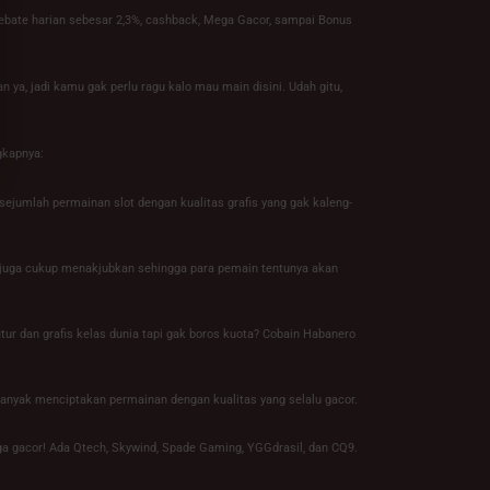
Rebate harian sebesar 2,3%, cashback, Mega Gacor, sampai Bonus
ya, jadi kamu gak perlu ragu kalo mau main disini. Udah gitu,
gkapnya:
sejumlah permainan slot dengan kualitas grafis yang gak kaleng-
kan juga cukup menakjubkan sehingga para pemain tentunya akan
tur dan grafis kelas dunia tapi gak boros kuota? Cobain Habanero
 banyak menciptakan permainan dengan kualitas yang selalu gacor.
uga gacor! Ada Qtech, Skywind, Spade Gaming, YGGdrasil, dan CQ9.