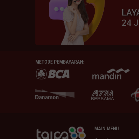
LAY
24 
METODE PEMBAYARAN:
MAIN MENU