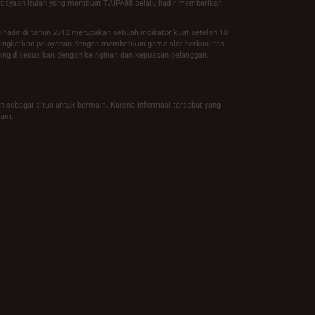
Kepercayaan itulah yang membuat TAIPA88 selalu hadir memberikan
A88 hadir di tahun 2012 merupakan sebuah indikator kuat setelah 10
ningkatkan pelayanan dengan memberikan game slot berkualitas
ng disesuaikan dengan keinginan dan kepuasan pelanggan.
.
an sebagai situs untuk bermain. Karena informasi tersebut yang
jam: