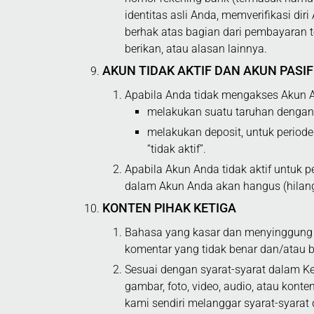
identitas asli Anda, memverifikasi d
berhak atas bagian dari pembayaran
berikan, atau alasan lainnya.
AKUN TIDAK AKTIF DAN AKUN PASIF
Apabila Anda tidak mengakses Akun 
melakukan suatu taruhan dengan
melakukan deposit, untuk periode
“tidak aktif”.
Apabila Akun Anda tidak aktif untuk 
dalam Akun Anda akan hangus (hilang
KONTEN PIHAK KETIGA
Bahasa yang kasar dan menyinggung t
komentar yang tidak benar dan/atau 
Sesuai dengan syarat-syarat dalam Ke
gambar, foto, video, audio, atau kon
kami sendiri melanggar syarat-syarat d