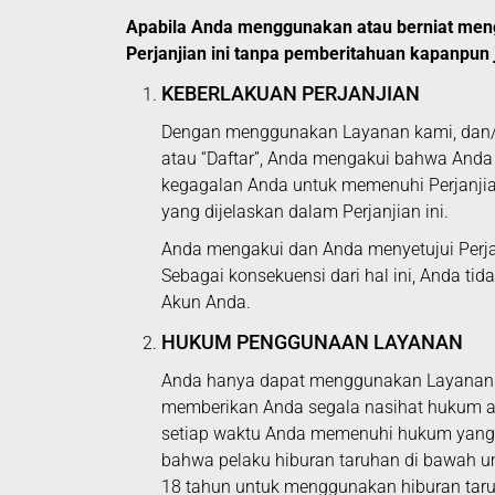
Apabila Anda menggunakan atau berniat meng
Perjanjian ini tanpa pemberitahuan kapanpun 
KEBERLAKUAN PERJANJIAN
Dengan menggunakan Layanan kami, dan/at
atau “Daftar”, Anda mengakui bahwa Anda t
kegagalan Anda untuk memenuhi Perjanjian
yang dijelaskan dalam Perjanjian ini.
Anda mengakui dan Anda menyetujui Perja
Sebagai konsekuensi dari hal ini, Anda t
Akun Anda.
HUKUM PENGGUNAAN LAYANAN
Anda hanya dapat menggunakan Layanan in
memberikan Anda segala nasihat hukum a
setiap waktu Anda memenuhi hukum yang
bahwa pelaku hiburan taruhan di bawah um
18 tahun untuk menggunakan hiburan taruha