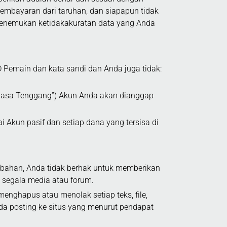
pembayaran dari taruhan, dan siapapun tidak
menemukan ketidakakuratan data yang Anda
emain dan kata sandi dan Anda juga tidak:
 (“Masa Tenggang”) Akun Anda akan dianggap
 Akun pasif dan setiap dana yang tersisa di
mbahan, Anda tidak berhak untuk memberikan
 segala media atau forum.
enghapus atau menolak setiap teks, file,
nda posting ke situs yang menurut pendapat