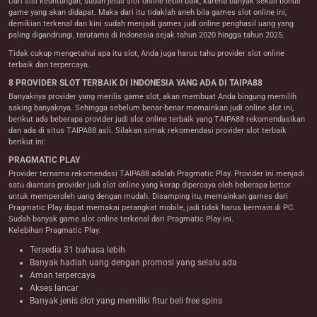
Dari sisi keuntungan, sudah jelas slot online lebih baik, karena banyak sekali bonus
game yang akan didapat. Maka dari itu tidaklah aneh bila games slot online ini,
demikian terkenal dan kini sudah menjadi games judi online penghasil uang yang
paling digandrungi, terutama di Indonesia sejak tahun 2020 hingga tahun 2025.
Tidak cukup mengetahui apa itu slot, Anda juga harus tahu provider slot online
terbaik dan terpercaya.
8 PROVIDER SLOT TERBAIK DI INDONESIA YANG ADA DI TAIPA88
Banyaknya provider yang merilis game slot, akan membuat Anda bingung memilih
saking banyaknya. Sehingga sebelum benar-benar memainkan judi online slot ini,
berikut ada beberapa provider judi slot online terbaik yang TAIPA88 rekomendasikan
dan ada di situs TAIPA88 asli. Silakan simak rekomendasi provider slot terbaik
berikut ini:
PRAGMATIC PLAY
Provider ternama rekomendasi TAIPA88 adalah Pragmatic Play. Provider ini menjadi
satu diantara provider judi slot online yang kerap dipercaya oleh beberapa bettor
untuk memperoleh uang dengan mudah. Disamping itu, memainkan games dari
Pragmatic Play dapat memakai perangkat mobile, jadi tidak harus bermain di PC.
Sudah banyak game slot online terkenal dari Pragmatic Play ini.
Kelebihan Pragmatic Play:
Tersedia 31 bahasa lebih
Banyak hadiah uang dengan promosi yang selalu ada
Aman terpercaya
Akses lancar
Banyak jenis slot yang memiliki fitur beli free spins