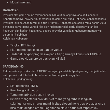
Mudah menang
HABANERO
Provider slot game online rekomendasi TAIPA88 selanjutnya adalah Habanero.
Seperti namanya, provider ini memberikan game slot yang Hot bagai cabai habanero.
Provider ini bisa Anda temui di situs TAIPA88. Habanero ada sejak mulai tahun 2013,
sehingga game-game yang dirilis oleh Habanero tidak perlu dipertanyakan lagi
keseruan dan hadiah-hadiahnya. Seperti provider yang lain, Habanero mempunyai
sejumlah kelebihan.
Kelebihan Habanero:
Tingkat RTP tinggi
Fitur permainan lengkap dan bervariasi
Terdapat jackpot progressive pada tiap gamenya khusus di TAIPA88
Game slot Habanero berbasiskan HTML5
SPADEGAMING
Rekomendasi provider oleh TAIPA88 selanjutnya adalah Spadegaming menjadi salah
satu provider slot terbaik. Mereka memiliki banyak keunggulan.
Kelebihan Spadegaming:
Slot berbasis HTML5
Kualitas grafik tinggi
Tema menarik dan penuh inovasi
Setelah mengetahui provider slot mana yang terbaik, langkah
selanjutnya, Anda harus memilih situs slot online terpercaya agar Anda
bisa main dengan aman. Bagaimana ciri-ciri situs slot terpercaya?