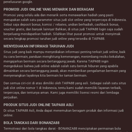
penelusuran google.
PROMOSI JUDI ONLINE YANG MENARIK DAN BERAGAM
Promosi yang selalu ada dan menarik serta menawarkan hadiah yang pasti
merupakan salah satu parameter situs judi slot online yang terpercaya di Indonesia.
Sebut saja deposit bonus, komisi / rebates, undian berhadiah, cashback bonus,
voucher gratis, dan banyak lainnya! Bahkan, di situs judi TAIPA88 login saja sudah
berpeluang mendapatkan hadiah. Silahkan lihat pusat promosi untuk menyimak
secara lengkap promosi taruhan judi online yang tersedia di TAIPA88.
MENYEDIAKAN INFORMASI TARUHAN JUDI
Situs judi yang baik mampu menyediakan informasi penting terkait judi online, baik
itu cara bermain, panduan menghitung kemenangan, menimbang resiko kekalahan,
mengajarkan bermain secara bertanggung jawab. Karena TAIPA88 ingin
mengedukasi bahwa judi online adalah salah satu bentuk hiburan yang apabila
dimainkan secara bertanggung jawab, akan memberikan pengalaman bermain yang
menyenangkan layaknya kita bermain ke taman bermain.
Dan semua ciri-ciri di atas dimiliki oleh TAIPA88 yang asli. Sebagai salah satu situs
judi slot online nomor 1 di Indonesia, tentu kami sudah memiliki layanan terbaik,
terpercaya, dan tentunya aman. Kami juga memiliki lisensi resmi dari lembaga
perjudian.
PRODUK SITUS JUDI ONLINE TAIPA88 ASLI
Di situs TAIPA88 Asli, Anda dapat menemukan beragam produk dan informasi judi
online:
BOLA TANGKAS DARI BONANZA88
Termotivasi dari bola tangkas darat - BONANZA88 menciptakan permainan bola