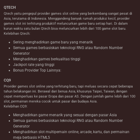
QTECH
Qtech yaitu pengepul provider games slot online yang berkembang sangat pesat di
Asia, terutama di Indonesia. Menggandeng banyak rumah produksi kecil, provider
games slot ini terhitung produktif meluncurkan game baru setiap hari. Di dalam
kurun waktu satu bulan Qtech bisa meluncurkan lebih dari 100 game slot baru.
Kelebihan Qtech:
Sering menghadirkan game baru yang menarik
Semua games berbasiskan teknologi RNG atau Random Number
Generator
Menghadirkan games berkualitas tinggi
Jackpot rate yang tinggi
Bonus Provider Top Lainnya:
CQ9
Provider games slot online yang terhitung baru, tapi meluas secara cepat beberapa
tahun belakangan ini. Berawal dari benua Asia, khusunya Taipei, Taiwan, dengan
cepat memperluas ke pasar Eropa dan pasar AS. Dengan jumlah game lebih dari 100
slot, permainan mereka cocok untuk pasar dan budaya Asia.
Kelebihan CQ9:
Menghadirkan game menarik yang sesuai dengan pasar Asia
Semua games berbasiskan teknologi RNG atau Random Number
Generator
Menghadirkan slot multipemain online, arcade, kartu, dan permainan
meja berbasis HTML5