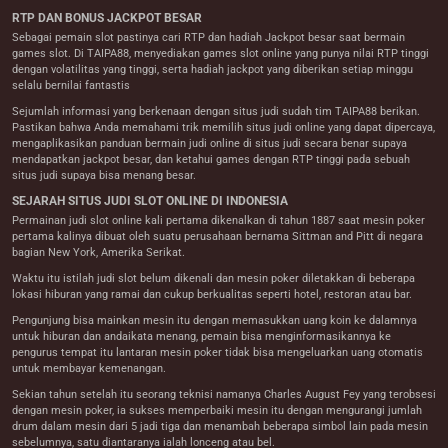
RTP DAN BONUS JACKPOT BESAR
Sebagai pemain slot pastinya cari RTP dan hadiah Jackpot besar saat bermain
games slot. Di TAIPA88, menyediakan games slot online yang punya nilai RTP tinggi
dengan volatilitas yang tinggi, serta hadiah jackpot yang diberikan setiap minggu
selalu bernilai fantastis
Sejumlah informasi yang berkenaan dengan situs judi sudah tim TAIPA88 berikan.
Pastikan bahwa Anda memahami trik memilih situs judi online yang dapat dipercaya,
mengaplikasikan panduan bermain judi online di situs judi secara benar supaya
mendapatkan jackpot besar, dan ketahui games dengan RTP tinggi pada sebuah
situs judi supaya bisa menang besar.
SEJARAH SITUS JUDI SLOT ONLINE DI INDONESIA
Permainan judi slot online kali pertama dikenalkan di tahun 1887 saat mesin poker
pertama kalinya dibuat oleh suatu perusahaan bernama Sittman and Pitt di negara
bagian New York, Amerika Serikat.
Waktu itu istilah judi slot belum dikenali dan mesin poker diletakkan di beberapa
lokasi hiburan yang ramai dan cukup berkualitas seperti hotel, restoran atau bar.
Pengunjung bisa mainkan mesin itu dengan memasukkan uang koin ke dalamnya
untuk hiburan dan andaikata menang, pemain bisa menginformasikannya ke
pengurus tempat itu lantaran mesin poker tidak bisa mengeluarkan uang otomatis
untuk membayar kemenangan.
Sekian tahun setelah itu seorang teknisi namanya Charles August Fey yang terobsesi
dengan mesin poker, ia sukses memperbaiki mesin itu dengan mengurangi jumlah
drum dalam mesin dari 5 jadi tiga dan menambah beberapa simbol lain pada mesin
sebelumnya, satu diantaranya ialah lonceng atau bel.