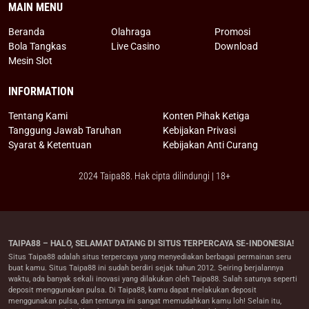
MAIN MENU
Beranda
Olahraga
Promosi
Bola Tangkas
Live Casino
Download
Mesin Slot
INFORMATION
Tentang Kami
Konten Pihak Ketiga
Tanggung Jawab Taruhan
Kebijakan Privasi
Syarat & Ketentuan
Kebijakan Anti Curang
2024 Taipa88. Hak cipta dilindungi | 18+
TAIPA88 – HALO, SELAMAT DATANG DI SITUS TERPERCAYA SE-INDONESIA!
Situs Taipa88 adalah situs terpercaya yang menyediakan berbagai permainan seru
buat kamu. Situs Taipa88 ini sudah berdiri sejak tahun 2012. Seiring berjalannya
waktu, ada banyak sekali inovasi yang dilakukan oleh Taipa88. Salah satunya seperti
deposit menggunakan pulsa. Di Taipa88, kamu dapat melakukan deposit
menggunakan pulsa, dan tentunya ini sangat memudahkan kamu loh! Selain itu,