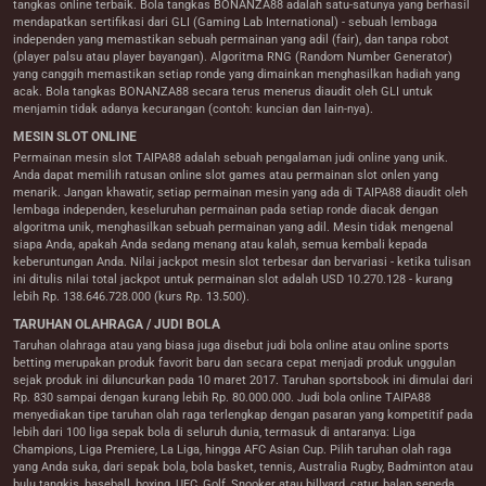
tangkas online terbaik. Bola tangkas BONANZA88 adalah satu-satunya yang berhasil
mendapatkan sertifikasi dari GLI (Gaming Lab International) - sebuah lembaga
independen yang memastikan sebuah permainan yang adil (fair), dan tanpa robot
(player palsu atau player bayangan). Algoritma RNG (Random Number Generator)
yang canggih memastikan setiap ronde yang dimainkan menghasilkan hadiah yang
acak. Bola tangkas BONANZA88 secara terus menerus diaudit oleh GLI untuk
menjamin tidak adanya kecurangan (contoh: kuncian dan lain-nya).
MESIN SLOT ONLINE
Permainan mesin slot TAIPA88 adalah sebuah pengalaman judi online yang unik.
Anda dapat memilih ratusan online slot games atau permainan slot onlen yang
menarik. Jangan khawatir, setiap permainan mesin yang ada di TAIPA88 diaudit oleh
lembaga independen, keseluruhan permainan pada setiap ronde diacak dengan
algoritma unik, menghasilkan sebuah permainan yang adil. Mesin tidak mengenal
siapa Anda, apakah Anda sedang menang atau kalah, semua kembali kepada
keberuntungan Anda. Nilai jackpot mesin slot terbesar dan bervariasi - ketika tulisan
ini ditulis nilai total jackpot untuk permainan slot adalah USD 10.270.128 - kurang
lebih Rp. 138.646.728.000 (kurs Rp. 13.500).
TARUHAN OLAHRAGA / JUDI BOLA
Taruhan olahraga atau yang biasa juga disebut judi bola online atau online sports
betting merupakan produk favorit baru dan secara cepat menjadi produk unggulan
sejak produk ini diluncurkan pada 10 maret 2017. Taruhan sportsbook ini dimulai dari
Rp. 830 sampai dengan kurang lebih Rp. 80.000.000. Judi bola online TAIPA88
menyediakan tipe taruhan olah raga terlengkap dengan pasaran yang kompetitif pada
lebih dari 100 liga sepak bola di seluruh dunia, termasuk di antaranya: Liga
Champions, Liga Premiere, La Liga, hingga AFC Asian Cup. Pilih taruhan olah raga
yang Anda suka, dari sepak bola, bola basket, tennis, Australia Rugby, Badminton atau
bulu tangkis, baseball, boxing, UFC, Golf, Snooker atau billyard, catur, balap sepeda,