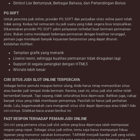
Simbol Liar Bertumpuk, Berbagai Bahasa, dan Pertandingan Bonus
PG SOFT
Untuk pencinta judi online, provider PG SOFT dan perjudian slots online pasti telah
tidak asing. Kedua hal semacam itu jadi suatu yang tidak segera bisa terpisahkan.
Dikarenakan provider PG SOFT yakni pelayanan terhebat buat bermain permainan
slots. Bukan cuma mendapati beberapa permainan dengan kwalitas terunggul,
pemain juga mendapati banyak kejuaraan berprestise yang dapat dituruti.
Kelebihan iSoftbet:
Tampilan grafik yang menarik
Lisensi resmi, sehingga kualitas permainan tidak diragukan lagi
Support di segala perangkat dengan HTML5
Winrate lebih besar
CIRI SITUS JUDI SLOT ONLINE TERPERCAYA
Sebagai bettor pemula maupun bettor ulung, Anda harus tetap memastikan situs
atau bandar judi tempat Anda bermain. Karena, saat ini, situs judi slot online telah
bertambah banyak. Tapi sayang, tidak seluruhnya bisa dipercayai. Bahkan juga, cukup
banyak situs yang tidak membayar pemainnya. Pastilah ini harus jadi perhatian
Anda. Lalu, bagaimanakah cara mengenali situs slot dapat dipercaya atau tidak? Ada
ciri-cirinya. Silahkan baca uraian berikut ini:
FAST RESPON TERHADAP PEMAIN JUDI ONLINE
Ciri-ciri yang pertama situs judi slot online yang bisa dipercaya ialah mempunyai
respon yang cepat. Sebagai situs judi online, tentu saja harus mempunyai fokus
layanan yang menomor satukan konsumen. TAIPA88 menjadi bandar judi yang selalu
mengutamakan service professional ke para pemain supaya bisa bermain secara