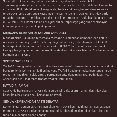
Sudah dikatakan di atas, untuk memilih situs judi online tidaklah boleh
sembarangan, Anda harus melihat ciri-ciri situs tersebut terlebih dahulu. Jika suatu
situs memiliki ciri-ciri seperti yang telah dituliskan di atas, berarti situs tersebut
terpercaya. Jika tidak, sebaiknya Anda mencari situs lain. Dan kali ini, tidak perlu
risau dan bingung memilih situs judi slot online terpercaya, Anda bisa langsung main
di TAIPA88. Situs kami adalah situs judi online terpercaya yang akan membayar
kemenangan berapapun kepada pemain.
MENGAPA BERMAIN DI TAIPA88 YANG ASLI
Mencari situs judi online terpercaya memang susah-susah gampang, dan ketika
Anda menemukannya, tidak usah ragu lagi untuk main, terlebih main di TAIPA88.
Mengapa Anda harus memilih bermain di TAIPA88? Karena situs kami memiliki
keunggulan yang belum tentu memiliki oleh situs judi online lainnya. Apa keuntungan
bermain di TAIPA88?
SISTEM SATU SAKU
TAIPA88 menggunakan sistem judi online satu saku™, dimana Anda dapat bermain di
beragam jenis permainan judi online yang TAIPA88 sediakan sekaligus tanpa harus
repot memindahkan saldo antara permainan satu dengan lainnya. Pada dasarnya,
Anda tidak perlu lagi repot transfer wallet untuk main.
DATA DIRI AMAN
Saat Anda bermain di TAIPA88, data personal Anda, dijamin aman dan tidak akan
bocor ke pihak yang tidak bertanggung-jawab.
SEMUA KEMENANGAN PASTI DIBAYAR
Kemenangan berapa saja nantinya akan kami bayarkan. Tidak pernah ada satupun
member TAIPA88 yang kemenangannya tidak dibayarkan, dan tidak akan dipotong 1
rupiah pun dengan alasan apapun.