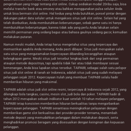
pengetahuan yang tinggi tentang slot online. Cukup sediakan modal 20ribu saja, bisa
melalui transfer bank atau emoney atau bahkan menggunakan pulsa seluler Anda
untuk bisa bermain slot online. Hal kedua yang Anda butuhkan, ponsel pintar dengan
dukungan paket data seluler untuk mengakses situs judi slot online. Selain hal yang
telah disebutkan, Anda membutuhkan keberuntungan, sebab game satu ini hanya
membutuhkan keberuntungan, karena tidak ada yang perlu Anda lakukan selain
memilih permainan yang sedang bagus atau bahasa gaulnya sedang gacor, kemudian
melakukan putaran.
Namun meski mudah, Anda tetap harus mengetahui situs yang terpercaya dan
memastikan apabila Anda menang, Anda pasti dibayar. Situs judi merupakan salah
satu situs yang mengutamakan kepercayaan dibanding kecanggihan ataupun
kelengkapan game. Meski situs judi tersebut lengkap baik dari segi permainan
ataupun metode depositnya, tapi apabila tidak fair atau tidak membayar sesuai
kemenangan, Anda bisa lupakan situs tersebut. TAIPA88, sebagai salah satu pelopor
situs judi slot online di tanah air Indonesia, adalah situs judi yang sudah melayani
pelanggan sejak 2012. Kepercayaan itulah yang membuat TAIPA88 selalu hadir
memberikan hiburan yang maksimal.
TAIPA88 adalah situs judi slot online resmi, terpercaya di Indonesia sejak 2012, yang
dilengkapi bola tangkas, casino, mesin slot, judi bola dan poker. TAIPA88 hadir di
tahun 2012 merupakan sebuah indikator kuat setelah 10 tahun melayani pelanggan,
TAIPA88 tetap konsisten memberikan hiburan berkualitas tanpa mengorbankan
kepercayaan pelanggan. TAIPA88 senantiasa meningkatkan pelayanan dengan
memberikan game slot berkualitas dari provider-provider ternama, menambah
metode deposit yang memudahkan pelanggan dalam melakukan deposit, serta
menghadirkan promosi beragam yang disesuaikan dengan keinginan dan kepuasan
pelanggan.